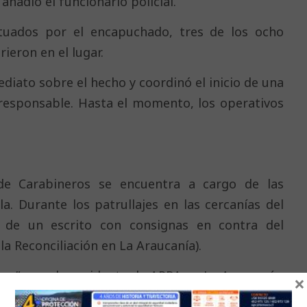
añadió el funcionario policial.
tuados por el encapuchado, tres de los ocho
eron en el lugar.
diato sobre el hecho y coordinó el inicio de una
l responsable. Hasta el momento, los operativos
de Carabineros se encuentra a cargo de las
lla. Durante los patrullajes en las cercanías del
o de un escrito con consignas en contra del
a Reconciliación en La Araucanía).
aza” por el presidente de APRA en La Araucanía,
×
 la primera vez que algo así ocurre
. Según