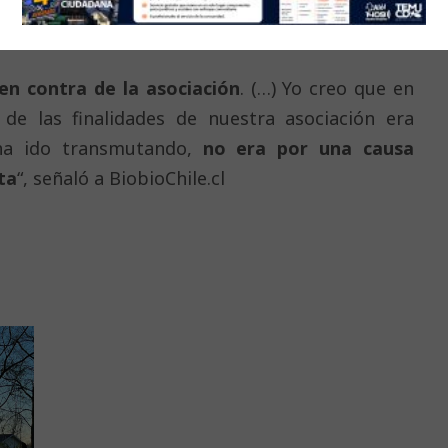
a los grupos delictuales y “terroristas” que
n contra de la asociación
. (…) Yo creo que en
e las finalidades de nuestra asociación era
e ha ido transmutando,
no era por una causa
ta
“, señaló a BiobioChile.cl