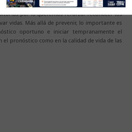
as, debido a que los síntomas iniciales suelen
itorias por lo queremos reforzar reconocer los
ar vidas. Más allá de prevenir, lo importante es
óstico oportuno e iniciar tempranamente el
 el pronóstico como en la calidad de vida de las