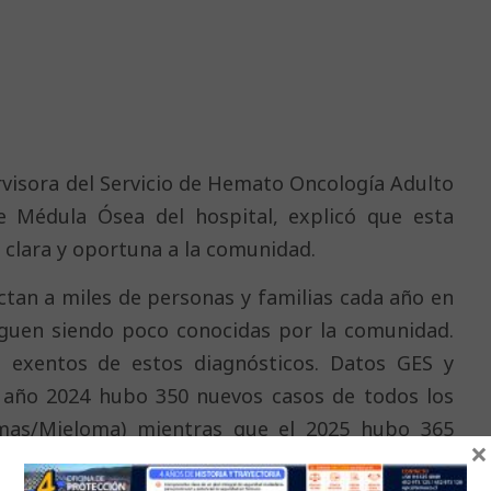
visora del Servicio de Hemato Oncología Adulto
 Médula Ósea del hospital, explicó que esta
clara y oportuna a la comunidad.
ctan a miles de personas y familias cada año en
guen siendo poco conocidas por la comunidad.
exentos de estos diagnósticos. Datos GES y
el año 2024 hubo 350 nuevos casos de todos los
omas/Mieloma) mientras que el 2025 hubo 365
×
 explicó.