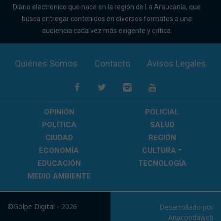
Diario electrónico que nace en la región de La Araucanía, que
busca entregar contenidos en diversos formatos a una
audiencia cada vez más exigente y crítica.
Quiénes Somos
Contacto
Avisos Legales
OPINIÓN
POLICIAL
POLÍTICA
SALUD
CIUDAD
REGIÓN
ECONOMÍA
CULTURA
EDUCACIÓN
TECNOLOGÍA
MEDIO AMBIENTE
©Golpe Digital - 2026
Desarrollado por
Anacondaweb