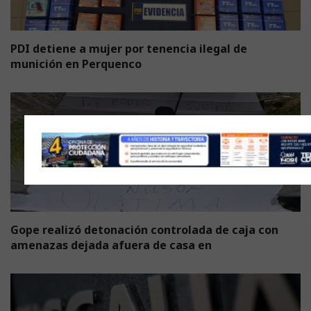
PDI detiene a mujer por tenencia ilegal de
munición en Perquenco
Gope realizó detonación controlada de caja con
amenazas dejada afuera de casa en