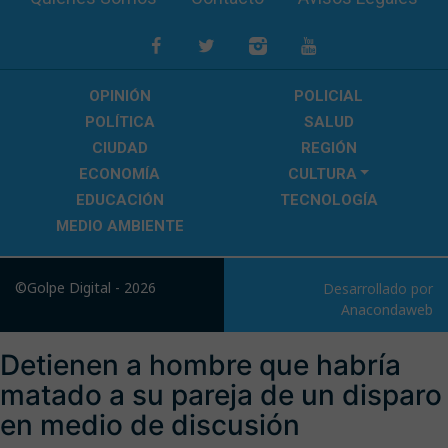
OPINIÓN
POLICIAL
POLÍTICA
SALUD
CIUDAD
REGIÓN
ECONOMÍA
CULTURA
EDUCACIÓN
TECNOLOGÍA
MEDIO AMBIENTE
©Golpe Digital - 2026
Desarrollado por
Anacondaweb
Detienen a hombre que habría
matado a su pareja de un disparo
en medio de discusión