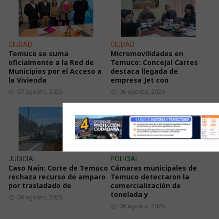
CIUDAD
CIUDAD
Temuco se suma
Micromovilidades en
oficialmente a la Red de
Temuco: Concejal Cartes
Municipios por el Acceso a
destaca llegada de
la Vivienda
empresa Jet con
07 agosto, 2026
06 agosto, 2026
JUDICIAL
POLICIAL
Caso Naín: Corte de Temuco
Cámaras municipales de
rechaza recurso de amparo
Temuco detectaron la
por trasladado de
comercialización de
tonelada y
06 agosto, 2026
06 agosto, 2026