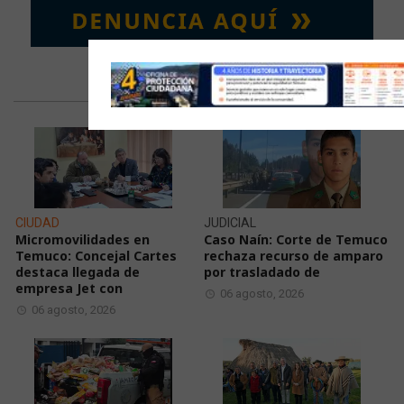
LAS ÚLTIMAS NOTICIAS
CIUDAD
JUDICIAL
Micromovilidades en
Caso Naín: Corte de Temuco
Temuco: Concejal Cartes
rechaza recurso de amparo
destaca llegada de
por trasladado de
empresa Jet con
06 agosto, 2026
06 agosto, 2026