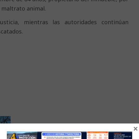
 maltrato animal.
sticia, mientras las autoridades continúan
scatados.
×