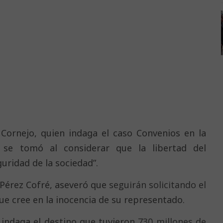
s Cornejo, quien indaga el caso Convenios en la
 se tomó al considerar que la libertad del
uridad de la sociedad”.
l Pérez Cofré, aseveró que
seguirán solicitando el
e cree en la inocencia de su representado.
o indaga el destino que tuvieron
730 millones de