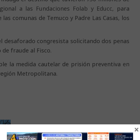
gional a las Fundaciones Folab y Educc
, para
de las comunas de Temuco y Padre Las Casas, los
l desaforado congresista solicitando dos penas
 de fraude al Fisco.
le la medida cautelar de prisión preventiva
en
región Metropolitana.
×