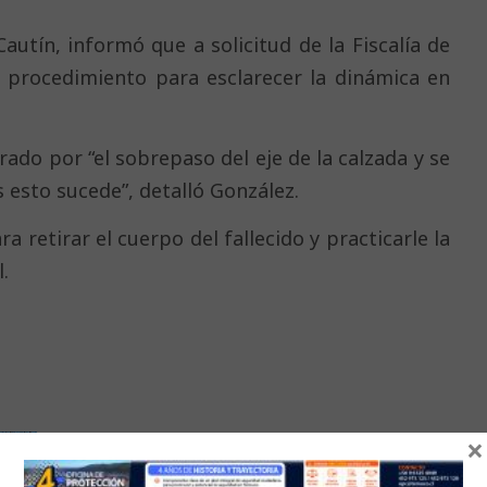
autín, informó que a solicitud de la Fiscalía de
l procedimiento para esclarecer la dinámica en
rado por “el sobrepaso del eje de la calzada y se
 esto sucede”, detalló González.
 retirar el cuerpo del fallecido y practicarle la
.
×