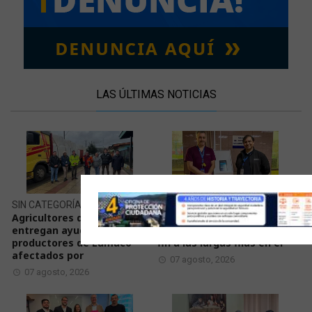
LAS ÚLTIMAS NOTICIAS
SIN CATEGORÍA
SALUD
Agricultores de Malleco
Innovación nacida en el
entregan ayuda a
Hospital de Temuco pone
productores de Lumaco
fin a las largas filas en el
afectados por
07 agosto, 2026
07 agosto, 2026