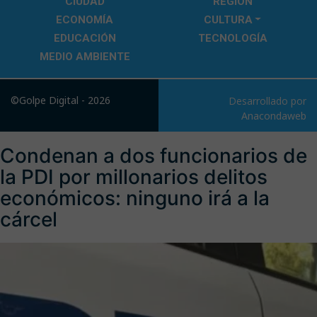
CIUDAD
REGIÓN
ECONOMÍA
CULTURA
EDUCACIÓN
TECNOLOGÍA
MEDIO AMBIENTE
©Golpe Digital - 2026
Desarrollado por
Anacondaweb
Condenan a dos funcionarios de
la PDI por millonarios delitos
económicos: ninguno irá a la
cárcel