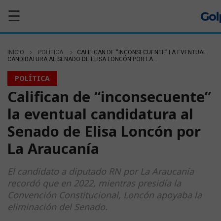
☰
INICIO
POLÍTICA
CALIFICAN DE “INCONSECUENTE” LA EVENTUAL
CANDIDATURA AL SENADO DE ELISA LONCÓN POR LA...
POLÍTICA
Califican de “inconsecuente”
la eventual candidatura al
Senado de Elisa Loncón por
La Araucanía
El candidato a diputado RN por La Araucanía
recordó que en 2022, mientras presidía la
Convención Constitucional, Loncón apoyaba la
eliminación del Senado.