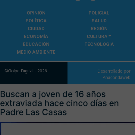
OPINIÓN
POLICIAL
POLÍTICA
SALUD
CIUDAD
REGIÓN
ECONOMÍA
CULTURA
EDUCACIÓN
TECNOLOGÍA
MEDIO AMBIENTE
©Golpe Digital - 2026
Desarrollado por
Anacondaweb
Buscan a joven de 16 años
extraviada hace cinco días en
Padre Las Casas