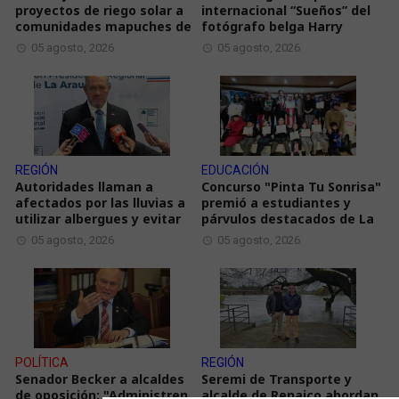
proyectos de riego solar a
internacional “Sueños” del
comunidades mapuches de
fotógrafo belga Harry
05 agosto, 2026
05 agosto, 2026
REGIÓN
EDUCACIÓN
Autoridades llaman a
Concurso "Pinta Tu Sonrisa"
afectados por las lluvias a
premió a estudiantes y
utilizar albergues y evitar
párvulos destacados de La
05 agosto, 2026
05 agosto, 2026
POLÍTICA
REGIÓN
Senador Becker a alcaldes
Seremi de Transporte y
de oposición: "Administren
alcalde de Renaico abordan