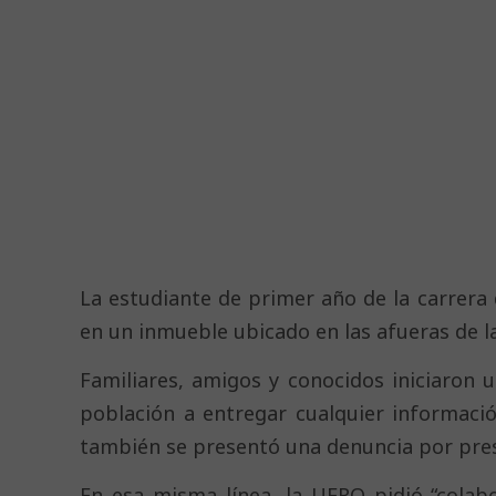
La estudiante de primer año de la carrera 
en un inmueble ubicado en las afueras de la
Familiares, amigos y conocidos iniciaron 
población a entregar cualquier informaci
también se presentó una denuncia por pres
En esa misma línea, la UFRO pidió “colab