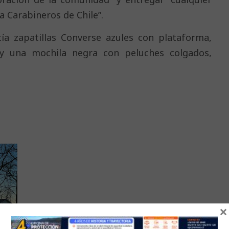
a Carabineros de Chile”.
tía zapatillas Converse azules con plataforma,
 y una mochila negra con peluches colgados,
×