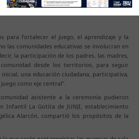
las 9 comunidades educativas de su dependencia
s para fortalecer el juego, el aprendizaje y la
mo las comunidades educativas se involucran en
ecir, la participación de los padres, las madres,
omunidad desde los territorios, para seguir
inicial, una educación ciudadana, participativa,
 juego como eje central”.
 comunidad asistente a la ceremonia pudieron
ín Infantil La Gotita de JUNJI, establecimiento
ngélica Alarcón, compartió los propósitos de la
en la que serán protagonistas las guaguas de sala