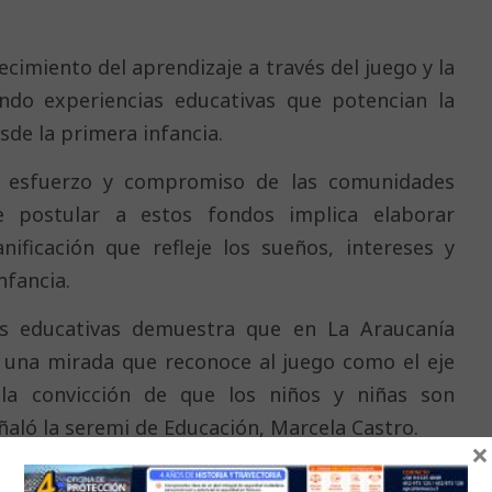
ecimiento del aprendizaje a través del juego y la
ndo experiencias educativas que potencian la
esde la primera infancia.
l esfuerzo y compromiso de las comunidades
e postular a estos fondos implica elaborar
nificación que refleje los sueños, intereses y
nfancia.
s educativas demuestra que en La Araucanía
y una mirada que reconoce al juego como el eje
 la convicción de que los niños y niñas son
ñaló la seremi de Educación, Marcela Castro.
×
Junji Araucanía, Andrea Fernández, destacó el