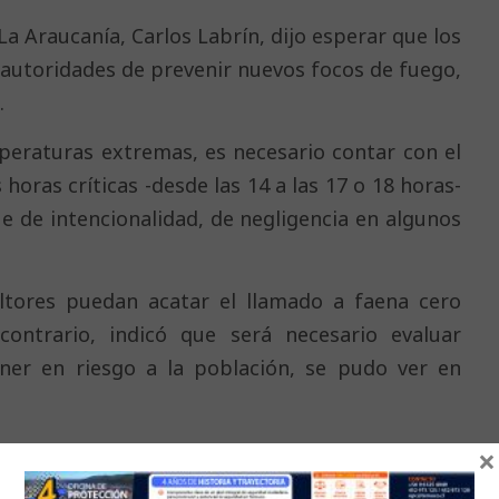
La Araucanía, Carlos Labrín, dijo esperar que los
s autoridades de prevenir nuevos focos de fuego,
.
mperaturas extremas, es necesario contar con el
horas críticas -desde las 14 a las 17 o 18 horas-
e de intencionalidad, de negligencia en algunos
ltores puedan acatar el llamado a faena cero
contrario, indicó que será necesario evaluar
oner en riesgo a la población, se pudo ver en
×