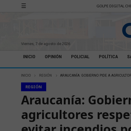
☰
GOLPE DIGITAL CH
viernes, 7 de agosto de 2026
INICIO
OPINIÓN
POLICIAL
POLÍTICA
S
INICIO
REGIÓN
ARAUCANÍA: GOBIERNO PIDE A AGRICULTOR
REGIÓN
Araucanía: Gobier
agricultores resp
evitar incendios p