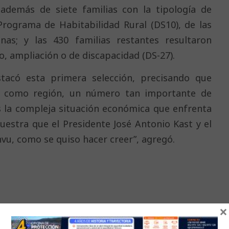
; además de siete familias con la tipología de
rograma de Habitabilidad Rural (DS10), de las
as; y las 430 familias restantes resultaron
, ampliación o de discapacidad (DS-27).
tacó esta primera selección, precisando que
s como región, un número tan importante de
 la compleja situación económica que enfrenta
uestra que el Presidente José Antonio Kast y el
nvu, como se quiso hacer creer”, agregó.
×