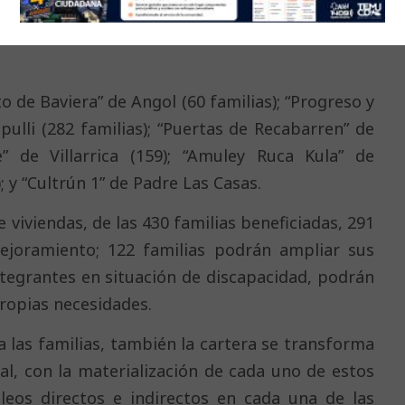
o de Baviera” de Angol (60 familias); “Progreso y
pulli (282 familias); “Puertas de Recabarren” de
e” de Villarrica (159); “Amuley Ruca Kula” de
); y “Cultrún 1” de Padre Las Casas.
 viviendas, de las 430 familias beneficiadas, 291
joramiento; 122 familias podrán ampliar sus
ntegrantes en situación de discapacidad, podrán
ropias necesidades.
 las familias, también la cartera se transforma
l, con la materialización de cada uno de estos
leos directos e indirectos en cada una de las