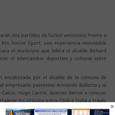
utarán dos partidos de fútbol amistosos frente a
y Pro Soccer Sport, una experiencia inolvidable
ara el municipio que lidera el alcalde Richard
ecer el intercambio deportivo y cultural entre
ón encabezada por el alcalde de la comuna de
 al empresario pastenino Armando Ballotta y al
o Calcio, Hugo Castro, quienes dieron a conocer
alecer los vínculos entre Chile e Italia a través
×
s jóvenes.