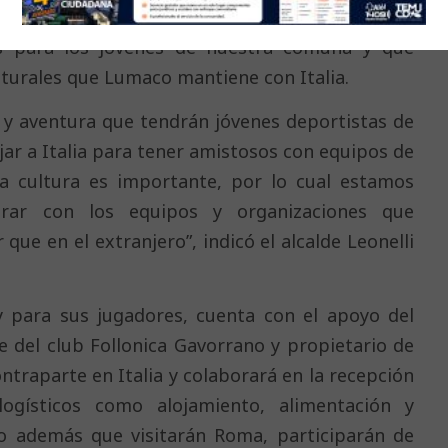
ó esta iniciativa, destacando que se trata de un
s para los jóvenes de nuestra comuna y que
lturales que Lumaco mantiene con Italia.
a y aventura que tendrán jóvenes deportistas de
ajar a Italia para tener amistosos con equipos de
la cultura es importante, por lo cual estamos
rar con los equipos y organizaciones que
ue en el extranjero”, indicó el alcalde Leonelli
 y para sus jugadores, cuenta con el apoyo del
e del club Follonica Gavorrano y propietario de
ntraparte en Italia y colaborará en la recepción
logísticos como alojamiento, alimentación y
do además que visitarán Roma, participarán de