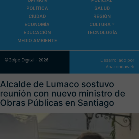
OPINIÓN
POLICIAL
POLÍTICA
SALUD
CIUDAD
REGIÓN
ECONOMÍA
CULTURA
EDUCACIÓN
TECNOLOGÍA
MEDIO AMBIENTE
©Golpe Digital - 2026
Desarrollado por
Anacondaweb
Alcalde de Lumaco sostuvo
reunión con nuevo ministro de
Obras Públicas en Santiago