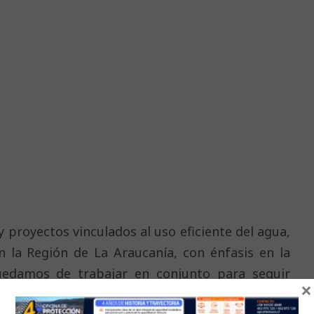
y proyectos vinculados al uso eficiente del agua,
 la Región de La Araucanía, con énfasis en la
uedamos de trabajar en conjunto para seguir
×