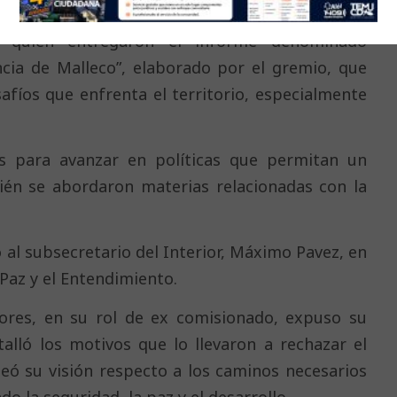
s sostuvieron un encuentro con la ministra de
 a quien entregaron el informe denominado
ncia de Malleco”, elaborado por el gremio, que
safíos que enfrenta el territorio, especialmente
s para avanzar en políticas que permitan un
ién se abordaron materias relacionadas con la
al subsecretario del Interior, Máximo Pavez, en
 Paz y el Entendimiento.
ltores, en su rol de ex comisionado, expuso su
etalló los motivos que lo llevaron a rechazar el
eó su visión respecto a los caminos necesarios
o la seguridad, la paz y el desarrollo.