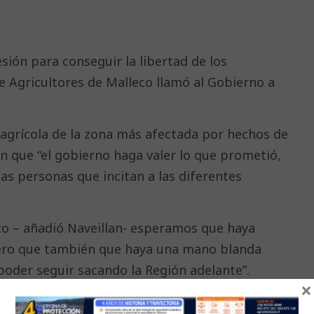
sión para conseguir la libertad de los
de Agricultores de Malleco llamó al Gobierno a
 agrícola de la zona más afectada por hechos de
n que “el gobierno haga valer lo que prometió,
as personas que incitan a las diferentes
co – añadió Naveillan- esperamos que haya
ero que también que haya una mano blanda
 poder seguir sacando la Región adelante”.
×
nía sostuvo que “necesitamos que la región