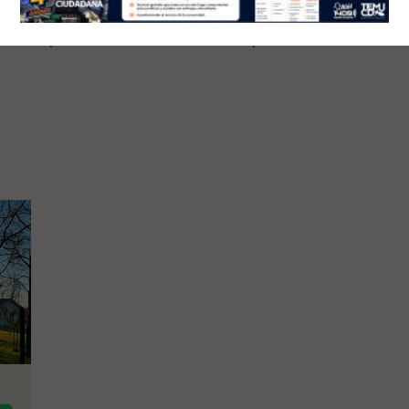
n esta situación, el Gobierno tiene que aplicar el
rsonas que están haciendo este tipo de