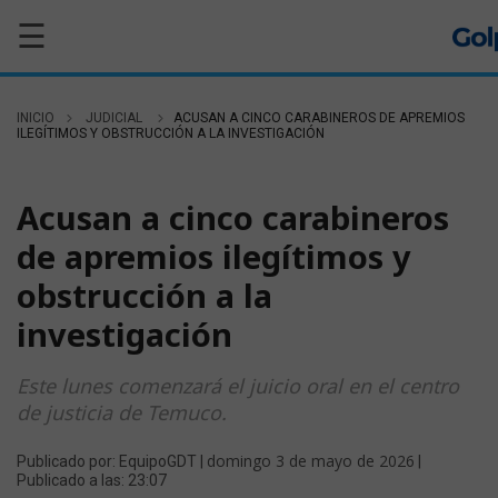
☰
INICIO
JUDICIAL
ACUSAN A CINCO CARABINEROS DE APREMIOS
ILEGÍTIMOS Y OBSTRUCCIÓN A LA INVESTIGACIÓN
JUDICIAL
Acusan a cinco carabineros
de apremios ilegítimos y
obstrucción a la
investigación
Este lunes comenzará el juicio oral en el centro
de justicia de Temuco.
domingo 3 de mayo de 2026
Publicado por: EquipoGDT |
|
Publicado a las: 23:07