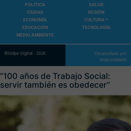
POLÍTICA
SALUD
CIUDAD
REGIÓN
ECONOMÍA
CULTURA
EDUCACIÓN
TECNOLOGÍA
MEDIO AMBIENTE
©Golpe Digital - 2026
Desarrollado por
Anacondaweb
“100 años de Trabajo Social:
servir también es obedecer”