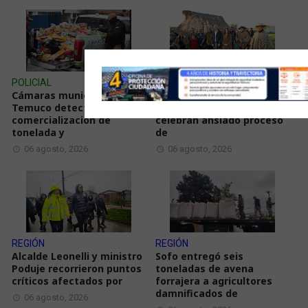
POLICIAL
REGIÓN
Cámaras municipales de
Vecinos de sectores rurales
Temuco detectaron la
y de Labranza en Temuco
comercialización de
celebran ansiado proceso
tonelada y
de
06 agosto, 2026
06 agosto, 2026
REGIÓN
REGIÓN
Alcalde Leonelli y ministro
Sofo entregó seis
Poduje recorrieron puntos
toneladas de avena
críticos afectados por
forrajera a agricultores
damnificados de
06 agosto, 2026